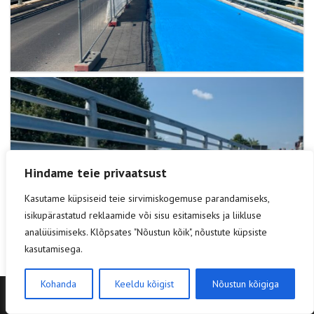
Hindame teie privaatsust
Kasutame küpsiseid teie sirvimiskogemuse parandamiseks,
isikupärastatud reklaamide või sisu esitamiseks ja liikluse
analüüsimiseks. Klõpsates "Nõustun kõik", nõustute küpsiste
kasutamisega.
Kohanda
Keeldu kõigist
Nõustun kõigiga