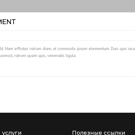
MENT
lit. Nam efficitur rutrum diam, ut commodo ipsum elementum. Duis quis iacul
ismod, rutrum quam quis, venenatis ligula.
 услуги
Полезные ссылки