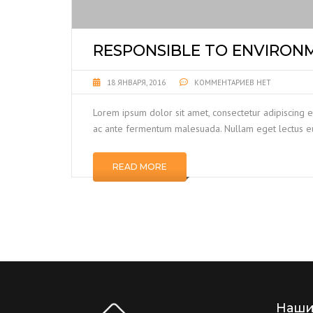
RESPONSIBLE TO ENVIRON
18 ЯНВАРЯ, 2016
КОММЕНТАРИЕВ НЕТ
Lorem ipsum dolor sit amet, consectetur adipiscing e
ac ante fermentum malesuada. Nullam eget lectus eu
READ MORE
Наши