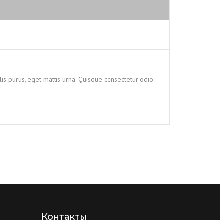
is purus, eget mattis urna. Quisque consectetur odio
Контакты