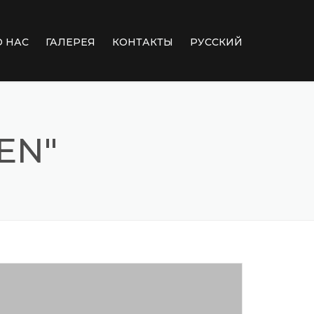
О НАС
ГАЛЕРЕЯ
КОНТАКТЫ
РУССКИЙ
ИОННЫЕ ШВЫ
ЯЦИЯ
EN"
АСТИ МОСТА
ТОННЫХ
ТЕЙ
 КОНСУЛЬТАЦИЯ