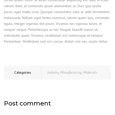
Lorem ipsum dolor sit amet, consectetur adipiscing elit. Nam efficitur
rutrum diam, ut commodo ipsum elementum ac. Duis quis iaculis
purus, eget mattis urna. Quisque consectetur odio ac ante fermentum
malesuada. Nullam eget lectus euismod, rutrum quam quis, venenatis
ligula. Integer egestas elit ipsum. Vivamus nec egestas turpis, et
semper neque. Pellentesque ac nisl feugiat, blandit mauris ut,
sollicitudin quam. Vivamus vestibulum est scelerisque mi tempus
fermentum. Vestibulum sed orci cursus, dictum nisl nec, iaculis tellus.
Categories
Industry
,
Manufacturing
,
Materials
Post comment