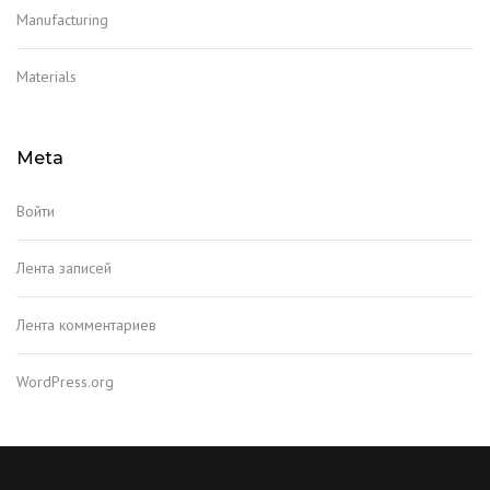
Manufacturing
Materials
Meta
Войти
Лента записей
Лента комментариев
WordPress.org