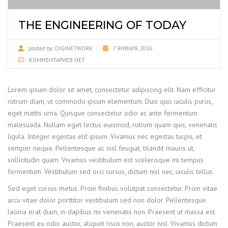
THE ENGINEERING OF TODAY
posted by:
DIGINETWORK
7 ЯНВАРЯ, 2016
КОММЕНТАРИЕВ НЕТ
Lorem ipsum dolor sit amet, consectetur adipiscing elit. Nam efficitur
rutrum diam, ut commodo ipsum elementum. Duis quis iaculis purus,
eget mattis urna. Quisque consectetur odio ac ante fermentum
malesuada. Nullam eget lectus euismod, rutrum quam quis, venenatis
ligula. Integer egestas elit ipsum. Vivamus nec egestas turpis, et
semper neque. Pellentesque ac nisl feugiat, blandit mauris ut,
sollicitudin quam. Vivamus vestibulum est scelerisque mi tempus
fermentum. Vestibulum sed orci cursus, dictum nisl nec, iaculis tellus.
Sed eget cursus metus. Proin finibus volutpat consectetur. Proin vitae
arcu vitae dolor porttitor vestibulum sed non dolor. Pellentesque
lacinia erat diam, in dapibus mi venenatis non. Praesent ut massa est.
Praesent eu odio auctor, aliquet risus non, auctor nisl. Vivamus dictum